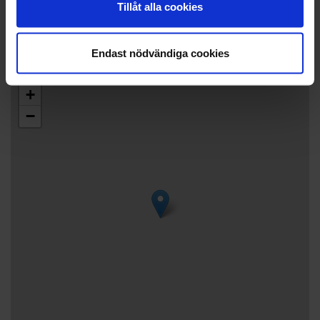
Tillåt alla cookies
exchange/transfer. Phone number is
+3584573135340
Endast nödvändiga cookies
+
−