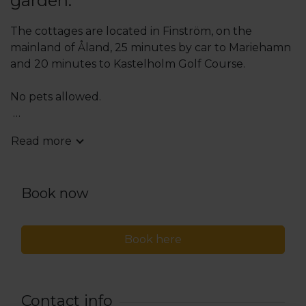
garden.
The cottages are located in Finström, on the
mainland of Åland, 25 minutes by car to Mariehamn
and 20 minutes to Kastelholm Golf Course.
No pets allowed.
Check-in from 3:00 PM, check-out by 12:00 PM. If
Read more
end cleaning is booked, check-out is at 11:00 AM.
Book now
Book here
Contact info