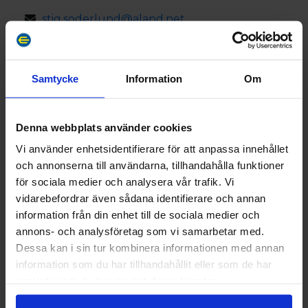
stig.soderlund@aland.net
Gimmerviksvägen 65, 22330 Tjudö
Samtycke
Information
Om
Attributes
Sauna
Sea view
Denna webbplats använder cookies
Vi använder enhetsidentifierare för att anpassa innehållet
och annonserna till användarna, tillhandahålla funktioner
Directions
för sociala medier och analysera vår trafik. Vi
From Mariehamn: Road 4 to Geta approx. 25 km.
vidarebefordrar även sådana identifierare och annan
Turn left at small sign Lillhop Stugor, drive 200 m
information från din enhet till de sociala medier och
and turn right, drive 400 m to red cottage on the
annons- och analysföretag som vi samarbetar med.
right side. From Eckerö: Road 1 to Mariehamn
Dessa kan i sin tur kombinera informationen med annan
approx.18,5 km. Turn left at Gölby, drive 11 km then
information som du har tillhandahållit eller som de har
turn left to road 4 approx. 15 km, for further info see
samlat in när du har använt deras tjänster.
above. Address: Gimmerviksvägen 67. Contact the
host in good time to agree on arrival time and key