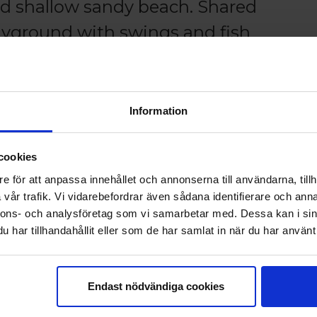
d shallow sandy beach. Shared
ayground with swings and fish
Information
0 PM. With booked final cleaning, check-out at
cookies
e för att anpassa innehållet och annonserna till användarna, tillh
Sea view
vår trafik. Vi vidarebefordrar även sådana identifierare och anna
nnons- och analysföretag som vi samarbetar med. Dessa kan i sin
har tillhandahållit eller som de har samlat in när du har använt 
prox. 25 km, turn right to Holmbergs stugor, follow th
Endast nödvändiga cookies
 turn left to Holmbergs stugor, follow the signs to th