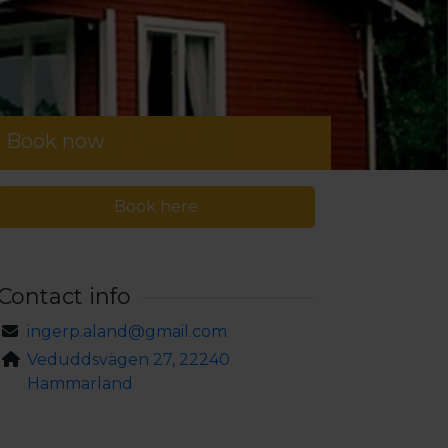
Book now
Book here
Contact info
ingerp.aland@gmail.com
Veduddsvägen 27, 22240
Hammarland