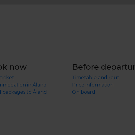
ok now
Before departu
 ticket
Timetable and rout
modation in Åland
Price information
l packages to Åland
On board