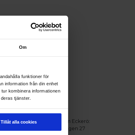
Om
andahålla funktioner för
n information från din enhet
 tur kombinera informationen
deras tjänster.
e signs to the cottages. From Eckerö:
Tillåt alla cookies
e cottages. Address: Veduddsvägen 27