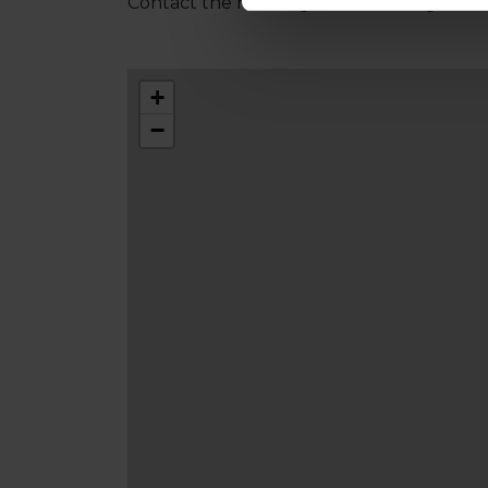
Contact the host in good time to agree 
+
−