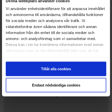
Denna webbplats använder cookies
Vi använder enhetsidentifierare för att anpassa innehållet
och annonserna till användarna, tillhandahålla funktioner
för sociala medier och analysera vår trafik. Vi
Directions
vidarebefordrar även sådana identifierare och annan
Östernäsvägen 6, 22100 Mariehamn.
information från din enhet till de sociala medier och
annons- och analysföretag som vi samarbetar med.
Dessa kan i sin tur kombinera informationen med annan
information som du har tillhandahållit eller som de har
+
samlat in när du har använt deras tjänster.
−
Tillåt alla cookies
Endast nödvändiga cookies