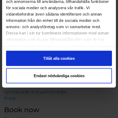
och annonserna till användarna, tillhandahålla funktioner
för sociala medier och analysera vår trafik. Vi
vidarebefordrar även sådana identifierare och annan
information från din enhet till de sociala medier och
annons- och analysföretag som vi samarbetar med.
Dessa kan i sin tur kombinera informationen med annan
information som du har tillhandahållit eller som de har
samlat in när du har använt deras tjänster.
Tillåt alla cookies
About Eckerö Linjen
Contact us
Endast nödvändiga cookies
Shareholder information
Corporate infromation
Sponsorship and partnerships
Press
Book now