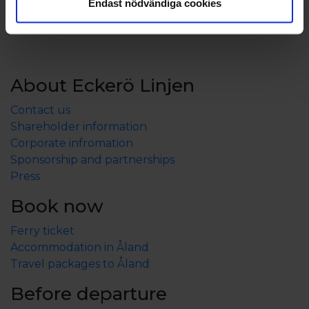
Endast nödvändiga cookies
About Eckerö Linjen
Contact us
Shareholder information
Corporate infromation
Sponsorship and partnerships
Press
Book now
Ferry ticket
Accommodation in Åland
Travel packages to Åland
Before departure