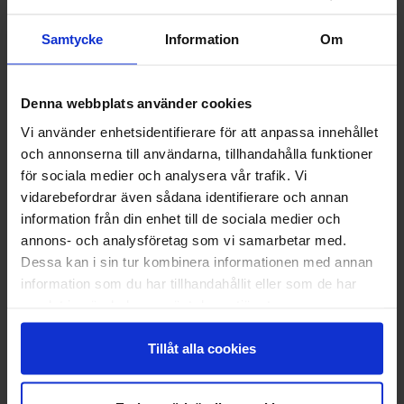
Free Wi-Fi
Samtycke
Information
Om
ABOUT
Denna webbplats använder cookies
Vi använder enhetsidentifierare för att anpassa innehållet
Our family rooms have one bigger room and one
och annonserna till användarna, tillhandahålla funktioner
smaller room with two single beds in each. A door
för sociala medier och analysera vår trafik. Vi
between the rooms can be closed for more privacy.
vidarebefordrar även sådana identifierare och annan
All our family rooms have a private bathroom.
information från din enhet till de sociala medier och
Breakfast is included in the price.
annons- och analysföretag som vi samarbetar med.
You will have free access to WiFi, parking, the gym,
Dessa kan i sin tur kombinera informationen med annan
our gameroom and a common kitchen.
information som du har tillhandahållit eller som de har
All our rooms are equipped with hairdryers.
samlat in när du har använt deras tjänster.
Tillåt alla cookies