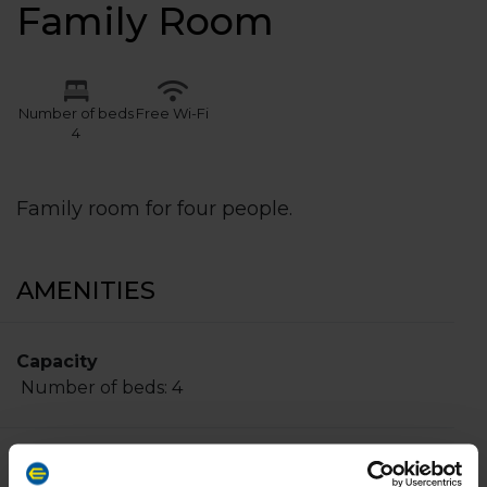
Family Room
Number of beds
Free Wi-Fi
4
Family room for four people.
AMENITIES
Capacity
Number of beds:
4
Facilities