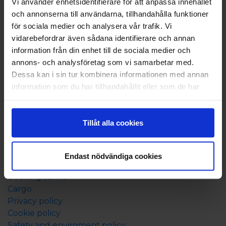
Vi använder enhetsidentifierare för att anpassa innehållet
Book now
och annonserna till användarna, tillhandahålla funktioner
Ferry ticket
för sociala medier och analysera vår trafik. Vi
Accommodation in Åland
vidarebefordrar även sådana identifierare och annan
Travel packages to Åland
information från din enhet till de sociala medier och
annons- och analysföretag som vi samarbetar med.
Before departure
Dessa kan i sin tur kombinera informationen med annan
information som du har tillhandahållit eller som de har
Timetable and rout
samlat in när du har använt deras tjänster.
Price information
On board
Tillåt alla cookies
Good to know
Traffic information
Endast nödvändiga cookies
Important travel information
Booking terms
Cargo
Privacy policy
Cookie policy
Safety and enviroment policy