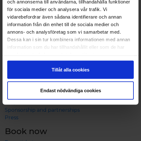
och annonserna till användarna, tillhandahålla funktioner
för sociala medier och analysera vår trafik. Vi
vidarebefordrar även sådana identifierare och annan
information från din enhet till de sociala medier och
annons- och analysföretag som vi samarbetar med.
Dessa kan i sin tur kombinera informationen med annan
information som du har tillhandahållit eller som de har
samlat in när du har använt deras tjänster.
Tillåt alla cookies
About Eckerö Linjen
Contact us
Endast nödvändiga cookies
Shareholder information
Corporate infromation
Sponsorship and partnerships
Press
Book now