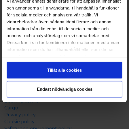
Vi använder enhetsidentifierare för att anpassa innehållet
Book now
och annonserna till användarna, tillhandahålla funktioner
Ferry ticket
för sociala medier och analysera vår trafik. Vi
Accommodation in Åland
vidarebefordrar även sådana identifierare och annan
Travel packages to Åland
information från din enhet till de sociala medier och
annons- och analysföretag som vi samarbetar med.
Before departure
Dessa kan i sin tur kombinera informationen med annan
information som du har tillhandahållit eller som de har
Timetable and rout
samlat in när du har använt deras tjänster.
Price information
On board
Tillåt alla cookies
Good to know
Traffic information
Endast nödvändiga cookies
Important travel information
Booking terms
Cargo
Privacy policy
Cookie policy
Safety and enviroment policy