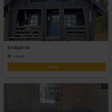
Smågårda
4 beds
View