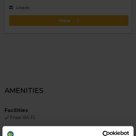
4 beds
View
AMENITIES
Facilities
Free Wi-Fi