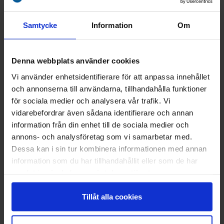
Samtycke
Information
Om
MAP
Denna webbplats använder cookies
+
Vi använder enhetsidentifierare för att anpassa innehållet
−
och annonserna till användarna, tillhandahålla funktioner
för sociala medier och analysera vår trafik. Vi
vidarebefordrar även sådana identifierare och annan
information från din enhet till de sociala medier och
annons- och analysföretag som vi samarbetar med.
Dessa kan i sin tur kombinera informationen med annan
Isaksö Stugor
information som du har tillhandahållit eller som de har
samlat in när du har använt deras tjänster.
Tillåt alla cookies