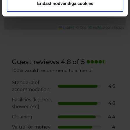
Endast nödvändiga cookies
Leaflet
|
©
OpenStreetMap
contributors
Guest reviews 4.8 of 5
100% would recommend to a friend
Standard of
4.6
accommodation
Facilities (kitchen,
4.6
shower etc)
Cleaning
4.4
Value for money
4