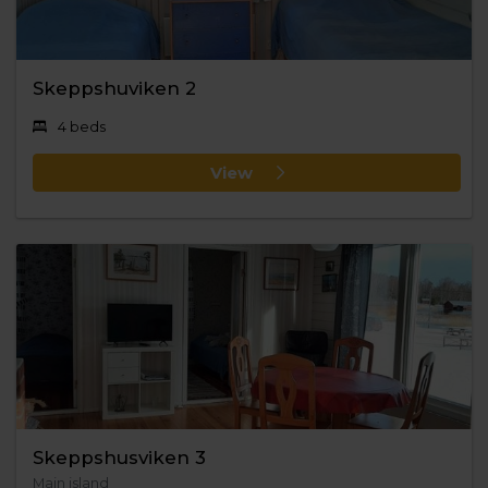
Skeppshuviken 2
4 beds
View
Skeppshusviken 3
Main island