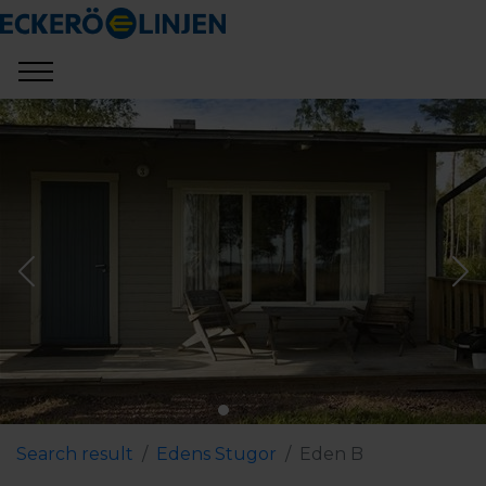
Search result
Edens Stugor
Eden B