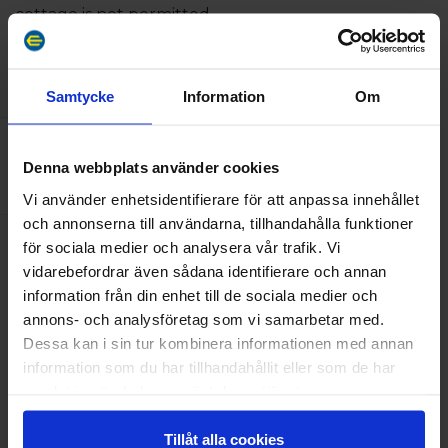
cottage is not permitted.
AMENITIES
Samtycke
Information
Om
Capacity
Denna webbplats använder cookies
Number of beds:
4
Vi använder enhetsidentifierare för att anpassa innehållet
och annonserna till användarna, tillhandahålla funktioner
för sociala medier och analysera vår trafik. Vi
Facilities
vidarebefordrar även sådana identifierare och annan
TV
information från din enhet till de sociala medier och
Kitchen
annons- och analysföretag som vi samarbetar med.
Free Wi-Fi
Dessa kan i sin tur kombinera informationen med annan
information som du har tillhandahållit eller som de har
samlat in när du har använt deras tjänster.
Tillåt alla cookies