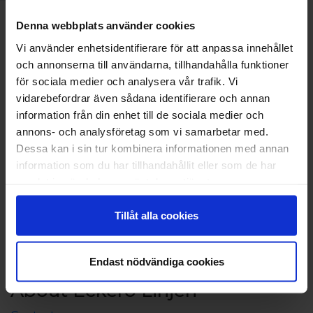
Bookable amenities: bed linen, final cleaning.
Facilities
Denna webbplats använder cookies
Sauna
Distance: Eckerö harbor 8 km, Mariehamn 39 km,
Vi använder enhetsidentifierare för att anpassa innehållet
bus stop 300 m, store 20 km, neighbour 20 m, sea
och annonserna till användarna, tillhandahålla funktioner
shore 75 m, beach 150 m.
för sociala medier och analysera vår trafik. Vi
vidarebefordrar även sådana identifierare och annan
Pets are not allowed!
information från din enhet till de sociala medier och
annons- och analysföretag som vi samarbetar med.
Check in from kl. 15.00, check out kl. 12.00.
Dessa kan i sin tur kombinera informationen med annan
information som du har tillhandahållit eller som de har
samlat in när du har använt deras tjänster.
Tillåt alla cookies
Endast nödvändiga cookies
About Eckerö Linjen