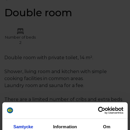
Double room
Number of beds
2
Double room with private toilet, 14 m².
Shower, living room and kitchen with simple
cooking facilities in common areas.
Laundry room and sauna for a fee.
There are a limited number of cribs and extra beds
for children up to 15 years. Can be booked as an
add-on, subject to availability.
Samtycke
Information
Om