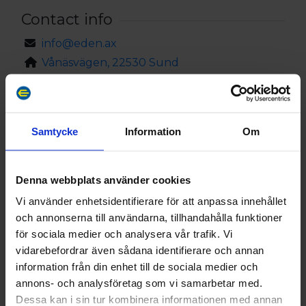
området finns även en grillplats.
Contact info
info@eden.ax
Stugorna ligger i Sund ca 28 km från Mariehamn,
endast 4 km från Kastelholmsområdet med
Vånäsvägen, 22530 Sund
Kastelholms slott, Restaurang Smakbyn, Jan
Karlsgården och Ålands Golfklubb.
Egenskaper
Incheckning från kl 15.00, utcheckning kl 11.00.
Samtycke
Information
Om
Husdjur tillåtna
Egen bastu
Övrig tid enligt överenskommelse.
Sjöutsikt
Denna webbplats använder cookies
Vi använder enhetsidentifierare för att anpassa innehållet
Vägbeskrivning
och annonserna till användarna, tillhandahålla funktioner
Edens stugor, Högbolstad, Sund. Köranvisning från
för sociala medier och analysera vår trafik. Vi
Mariehamn: ta väg nr 2 mot Sund. Ta höger vid
vidarebefordrar även sådana identifierare och annan
skylten ”Tosarby”+ ”EDEN”. Kör ca 1 km. Ta höger
information från din enhet till de sociala medier och
vid skylt ”Högbolstad 2”+ följ därefter skyltar
annons- och analysföretag som vi samarbetar med.
”EDEN“. GPS position: 60.1865,20.0858 (latitud,
Dessa kan i sin tur kombinera informationen med annan