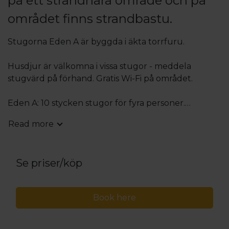
på ett strandnära område och på
området finns strandbastu.
Stugorna Eden A är byggda i äkta torrfuru.
Husdjur är välkomna i vissa stugor - meddela
stugvärd på förhand. Gratis Wi-Fi på området.
Eden A: 10 stycken stugor för fyra personer.
Stugorna är 56 m2 med kök (diskmaskin), allrum
Read more
med tv, två sovrum (två sängar/rum), dusch och
toalett.
Eden B: 8 stycken stugor för fyra personer.
Se priser/köp
Stugorna är 49 m2 med kök, allrum med öppen
spis, två sovrum (två sängar/rum), dusch och toalett.
Book here
För stugorna finns gemensam badstrand med
klippor och sand. Vid stranden finns en bastu som
uthyres per timme och även båtar finns att hyra. På