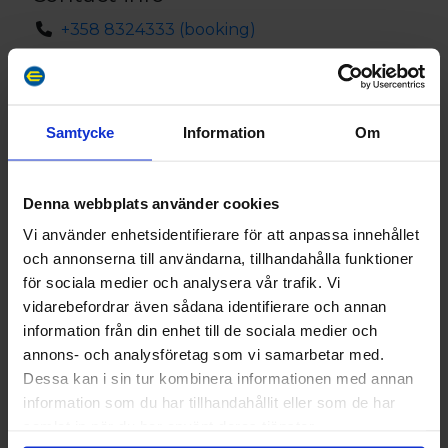
Husdjur är välkomna i lägenhet nr. 4. Lägenheten
+358 8324333 (booking)
har egen ingång.
Visit website
Notera att denna anläggning finns i åländska
Lappoby, 22840 Brändö Lappo
skärgården och du behöver åka skärgårdsfärja för
att komma hit. Skärgårdsfärjornas tidtabeller,
Samtycke
Information
Om
prislistor och bokningsinformation finns på
www.alandstrafiken.ax
Vägbeskrivning
Denna webbplats använder cookies
Pellas Gästhem ligger på ön Lappo i Brändö. Pellas
Vi använder enhetsidentifierare för att anpassa innehållet
Gästhem tel +358 40 832 4333 eller e-post
och annonserna till användarna, tillhandahålla funktioner
info@pellas.ax Se skärgårdstrafikens turlistor på
för sociala medier och analysera vår trafik. Vi
www.alandstrafiken.ax, ÅLANDSTRAFIKEN Obs! 19.6.
vidarebefordrar även sådana identifierare och annan
- 8.8.: Vid ankomst mellan kl. 14-19 hämtas nyckel
information från din enhet till de sociala medier och
från Sjöboden, en liten klädbod på vänster sida mitt
annons- och analysföretag som vi samarbetar med.
emot matbutiken i hamnområdet. Övrig tid: anmäl
Dessa kan i sin tur kombinera informationen med annan
ankomsttid till Tiina på info@pellas.ax eller tel +358
information som du har tillhandahållit eller som de har
40 8324 333
samlat in när du har använt deras tjänster.