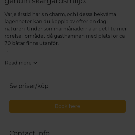
genuin skärgårdsmiljö.
Varje årstid har sin charm, och i dessa bekväma
lägenheter kan du koppla av efter en dag i
naturen. Under sommarmånaderna är det lite mer
rörelse i området då gästhamnen med plats för ca
70 båtar finns utanför.
Pellas gästhem består av trerumslägenheter för 4-6
Read more
personer, tvrårumslägenheter för 2-4 personer och
enrumslägenheten för 1-2 personer.
Se priser/köp
Alla lägenheter är rökfria och utrustade med kärl,
kylskåp, spis, micro, kaffekokare, brödrost samt wc
och dusch. Wifi.
Book here
Några lägenheter har egen bastu.
Frukost ingår inte.
Contact info