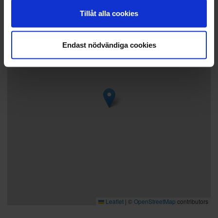
Tillåt alla cookies
+
−
Endast nödvändiga cookies
Leaflet
|
©
OpenStreetMap
contributors