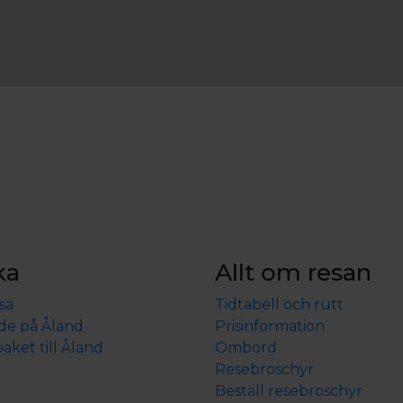
 med två bäddar och ett ”allrum” med en
 personer + eventuellt 1-2 barn. Det finns
kplattor och ett mindre kylskåp. Det finns också en
om en mindre mängd tallrikar (flata och djupa),
r enklare tillredning av kvällsmål alternativt
och sänglinne ingår i priset samt ”slutstädning”.
n huvudbyggnaden (reception och matsal där
oden” med brygga och badplats. Stugan hyrs ut
a priser som gäller för stugan) och ledig kapacitet.
ka
Allt om resan
sa
Tidtabell och rutt
de på Åland
Prisinformation
n som våra gäster kan använda.
aket till Åland
Ombord
Resebroschyr
Beställ resebroschyr