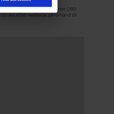
post: pensionat.solhem@aland.net OBS!
00 ska alltid meddelas på förhand till