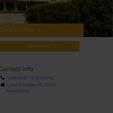
Se priser/köp
Book here
Contact info
+358 59 60 46 (booking)
Lökskärsvägen 18, 22100
Mariehamn