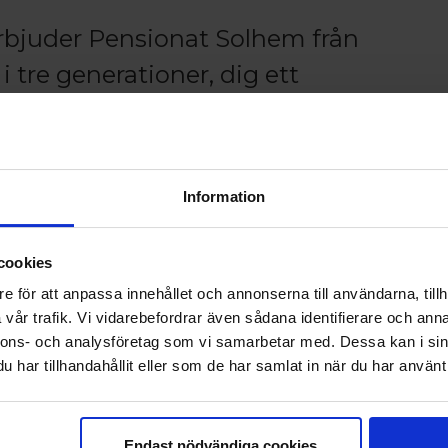
erbjuder Pensionat Solhem från
i tre generationer, dig ett
ende i sjöfartsstaden
ån centrum.
ar som man får låna gratis. Beroende på väder
Information
eller inne i sjöboden på kvällarna om man vill
Ålands hav eller när färjorna går förbi ute i
cookies
e för att anpassa innehållet och annonserna till användarna, tillh
vår trafik. Vi vidarebefordrar även sådana identifierare och anna
 receptionen och den hemtrevliga matsalen. I
nnons- och analysföretag som vi samarbetar med. Dessa kan i sin
 och god frukost. Lunch, middag och kvällsmål för
har tillhandahållit eller som de har samlat in när du har använt 
agsservering (buffé) för ”enskilda gäster”
örhandsbokning senast samma dag kl. 11.00.
Endast nödvändiga cookies