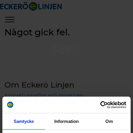
Något gick fel.
Om Eckerö Linjen
Kontaktuppgifter och öppettider
Aktieägarinformation
Koncerninformation
Jobba hos oss
Samtycke
Information
Om
Sponsring och samarbeten
Press