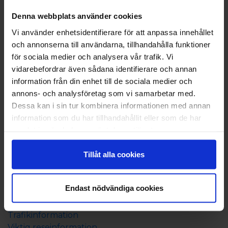
Boka
Denna webbplats använder cookies
Vi använder enhetsidentifierare för att anpassa innehållet
Båtresa
och annonserna till användarna, tillhandahålla funktioner
Boende på Åland
för sociala medier och analysera vår trafik. Vi
Resepaket till Åland
vidarebefordrar även sådana identifierare och annan
Allt om resan
information från din enhet till de sociala medier och
annons- och analysföretag som vi samarbetar med.
Tidtabell och rutt
Dessa kan i sin tur kombinera informationen med annan
Prisinformation
information som du har tillhandahållit eller som de har
Ombord
samlat in när du har använt deras tjänster.
Resebroschyr
Beställ resebroschyr
Tillåt alla cookies
Campingbroschyr 202
4
Nyhetsbrev
Endast nödvändiga cookies
Bra att veta
Trafikinformation
Viktig reseinformation