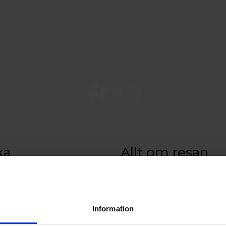
ka
Allt om resan
sa
Tidtabell och rutt
de på Åland
Prisinformation
aket till Åland
Ombord
Resebroschyr
Information
Beställ resebroschyr