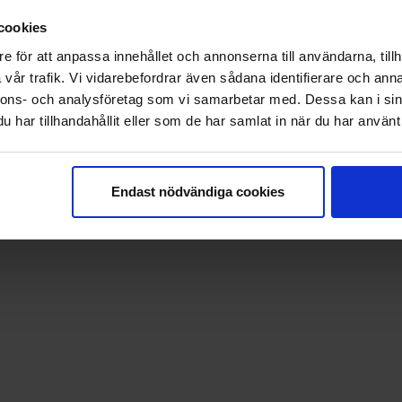
Campingbroschyr 202
4
cookies
Nyhetsbrev
e för att anpassa innehållet och annonserna till användarna, tillh
vår trafik. Vi vidarebefordrar även sådana identifierare och anna
nnons- och analysföretag som vi samarbetar med. Dessa kan i sin
eak™ Information & Reservation System.
har tillhandahållit eller som de har samlat in när du har använt 
Endast nödvändiga cookies