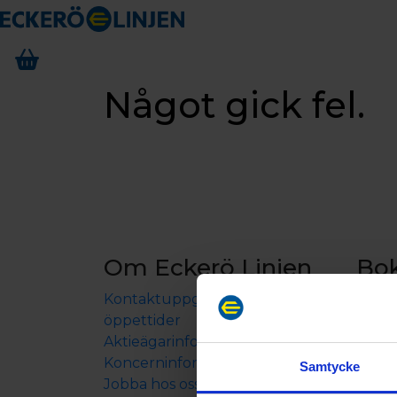
Något gick fel.
Om Eckerö Linjen
Bo
Kontaktuppgifter och
Båtre
öppettider
Boen
Aktieägarinformation
Resep
Koncerninformation
Samtycke
Jobba hos oss