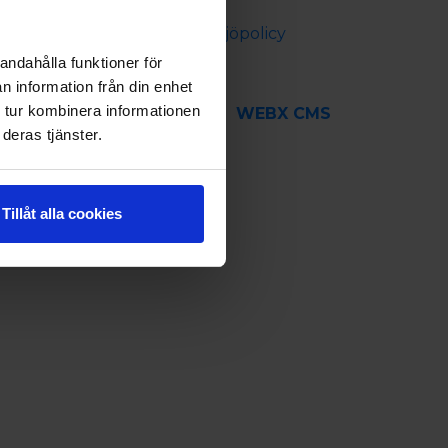
Cookie policy
Säkerhets- och miljöpolicy
andahålla funktioner för
n information från din enhet
 tur kombinera informationen
WEBX CMS
deras tjänster.
Tillåt alla cookies