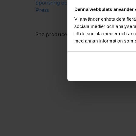
Sponsring och samarbeten
Denna webbplats använder 
Press
Vi använder enhetsidentifierar
sociala medier och analysera 
till de sociala medier och a
Site produced by
Visit Group
with
Citybr
med annan information som du 