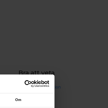
Bra att veta
Trafikinformation
Viktig reseinformation
Bokningsvillkor
Cargo
Om
Integritetspolicy