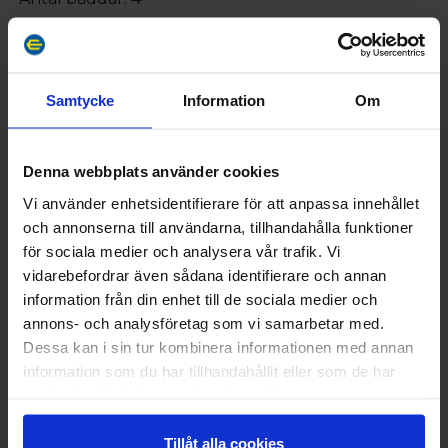
Faciliteter
TV
Samtycke
Information
Om
Denna webbplats använder cookies
OM
Vi använder enhetsidentifierare för att anpassa innehållet
och annonserna till användarna, tillhandahålla funktioner
I våra familjerum sover ni bekvämt i två separata
för sociala medier och analysera vår trafik. Vi
sängar och två våningssängar. Alla rum har badrum
vidarebefordrar även sådana identifierare och annan
med dusch. Det finns ett skrivbord, en 40" TV och
information från din enhet till de sociala medier och
hårtork. Gratis wifi finns att tillgå på hela hotellet.
annons- och analysföretag som vi samarbetar med.
Dessa kan i sin tur kombinera informationen med annan
information som du har tillhandahållit eller som de har
samlat in när du har använt deras tjänster.
Tillåt alla cookies