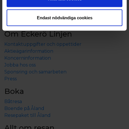
Endast nödvändiga cookies
Om Eckerö Linjen
Kontaktuppgifter och öppettider
Aktieägarinformation
Koncerninformation
Jobba hos oss
Sponsring och samarbeten
Press
Boka
Båtresa
Boende på Åland
Resepaket till Åland
Allt om resan