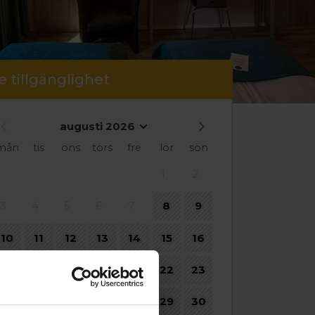
e tillgänglighet
augusti 2026
mån
tis
ons
tors
fre
lör
sön
1
2
3
4
5
6
7
8
9
10
11
12
13
14
15
16
17
18
19
20
21
22
23
24
25
26
27
28
29
30