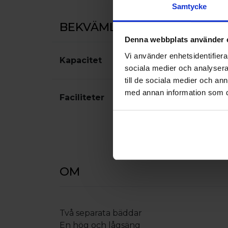
Samtycke
BEKVÄMLIGHETER
Denna webbplats använder 
Vi använder enhetsidentifierar
Kapacitet
Antal bäddar:
4
sociala medier och analysera 
till de sociala medier och a
med annan information som du 
Faciliteter
TV
Gratis Wi-Fi
OM
Två separata bäddar
En hög och lågsäng