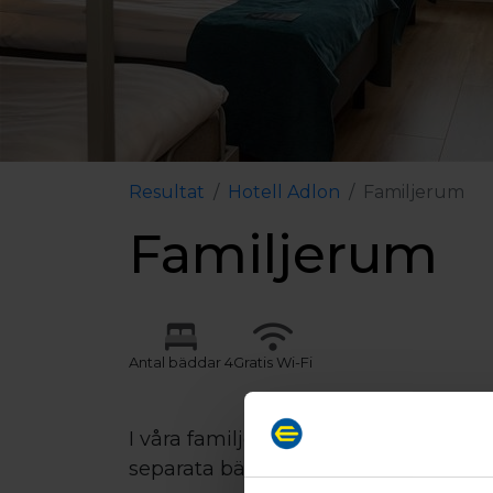
Resultat
Hotell Adlon
Familjerum
Familjerum
Antal bäddar 4
Gratis Wi-Fi
I våra familjerum sover fyra person
separata bäddar (90 cm) och en vå