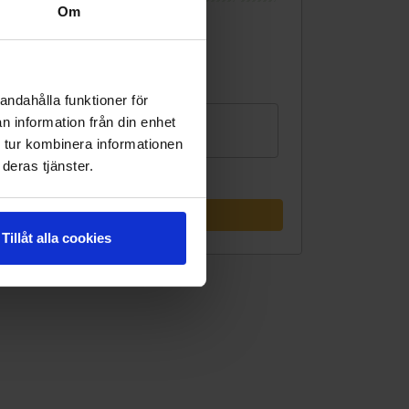
Om
31
Valbart som incheckningsdatum
Ingen incheckning
andahålla funktioner för
Gäster
n information från din enhet
1 rum, 1 person
 tur kombinera informationen
deras tjänster.
Uppdatera sök
Tillåt alla cookies