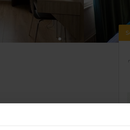
S
er bekvämt. Rummet är utrustat med två
ningssäng. Rummen är ca 20 m2