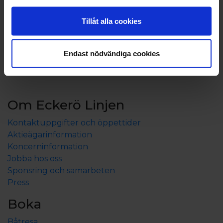
Tillåt alla cookies
Endast nödvändiga cookies
Om Eckerö Linjen
Kontaktuppgifter och öppettider
Aktieägarinformation
Koncerninformation
Jobba hos oss
Sponsring och samarbeten
Press
Boka
Båtresa