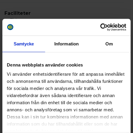
Faciliteter
TV
Kaffebryggare / Vattenkokare
Gratis Wi-Fi
Samtycke
Information
Om
OM
Denna webbplats använder cookies
Vi använder enhetsidentifierare för att anpassa innehållet
I rummen finns:
och annonserna till användarna, tillhandahålla funktioner
TV
för sociala medier och analysera vår trafik. Vi
Gratis WiFi
vidarebefordrar även sådana identifierare och annan
​Skrivbord
information från din enhet till de sociala medier och
Telefon
annons- och analysföretag som vi samarbetar med.
Vattenkokare med kaffe och te
Dessa kan i sin tur kombinera informationen med annan
Badrum med dusch, WC och hårtork
information som du har tillhandahållit eller som de har
samlat in när du har använt deras tjänster.