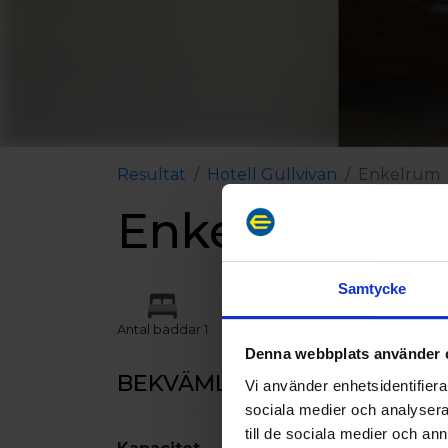
Resultat
Hotell Gullvivan
Enkelrum
Enkelrum
Samtycke
Antal bäddar 1
Denna webbplats använder 
BEKVÄMLIGHETER
Vi använder enhetsidentifierar
sociala medier och analysera 
till de sociala medier och a