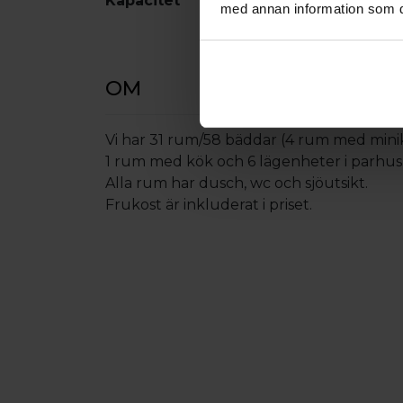
Kapacitet
Antal bäddar:
1
med annan information som du 
OM
Vi har 31 rum/58 bäddar (4 rum med mini
1 rum med kök och 6 lägenheter i parhus 
Alla rum har dusch, wc och sjöutsikt.
Frukost är inkluderat i priset.