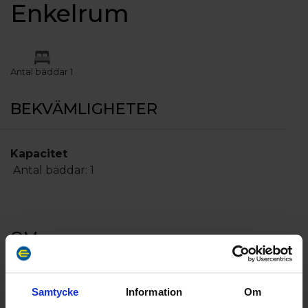
Enkelrum
Antal bäddar 1
BEKVÄMLIGHETER
Kapacitet
Antal bäddar:
1
OM
Enkelrum med egen toalett, 10 m².
Samtycke
Information
Om