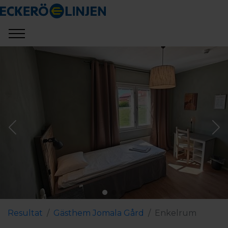
Resultat
Gästhem Jomala Gård
Enkelrum