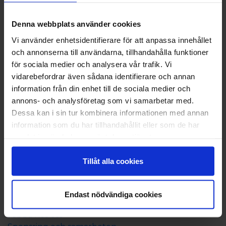
Dusch, sällskapsrum och kök med enkla
matlagningsmöjligheter i gemensamma
Denna webbplats använder cookies
utrymmen.
Tvättstuga och bastu mot avgift.
Vi använder enhetsidentifierare för att anpassa innehållet
och annonserna till användarna, tillhandahålla funktioner
för sociala medier och analysera vår trafik. Vi
vidarebefordrar även sådana identifierare och annan
information från din enhet till de sociala medier och
annons- och analysföretag som vi samarbetar med.
Dessa kan i sin tur kombinera informationen med annan
information som du har tillhandahållit eller som de har
samlat in när du har använt deras tjänster.
Om Eckerö Linjen
Tillåt alla cookies
Kontaktuppgifter och öppettider
Aktieägarinformation
Endast nödvändiga cookies
Koncerninformation
Jobba hos oss