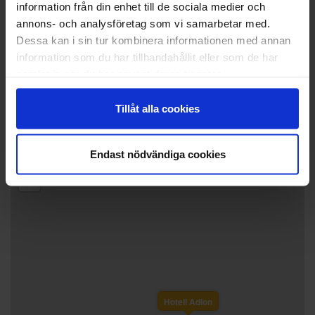
information från din enhet till de sociala medier och
Sportsbar
annons- och analysföretag som vi samarbetar med.
Uteservering
Dessa kan i sin tur kombinera informationen med annan
Bastu samt pool (mot bokning & avgift)
information som du har tillhandahållit eller som de har
Lekrum, pingisbord och x-box.
samlat in när du har använt deras tjänster.
Tillåt alla cookies
Endast nödvändiga cookies
+
−
Hotell Adlon