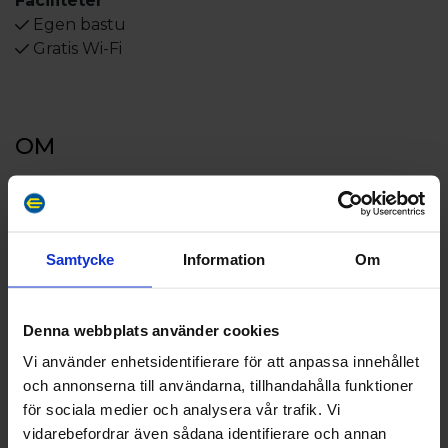
Faciliteter
Egen bastu
Gratis Wi-Fi
OM
Avgiftsfri parkering
Centrum 1000 meter
Samtycke
Information
Om
54 rum
3 våningar
Hiss
Denna webbplats använder cookies
Reception 24h - begränsad bemanning under
Vi använder enhetsidentifierare för att anpassa innehållet
rådande situation
och annonserna till användarna, tillhandahålla funktioner
Lobbybar
för sociala medier och analysera vår trafik. Vi
Gratis trådlöst internet i alla rum och i lobbybaren
vidarebefordrar även sådana identifierare och annan
Restaurang, pizzeria och sportsbar Adlon Pizzeria &