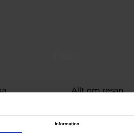
ka
Allt om resan
sa
Tidtabell och rutt
de på Åland
Prisinformation
aket till Åland
Ombord
Resebroschyr
Information
Beställ resebroschyr