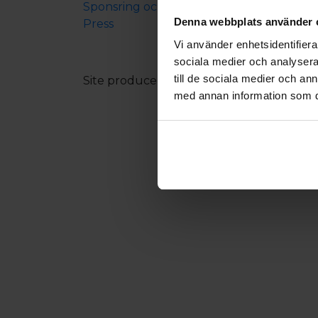
Sponsring och samarbeten
Denna webbplats använder 
Press
Vi använder enhetsidentifierar
sociala medier och analysera 
till de sociala medier och a
Site produced by
Visit Group
with
Citybr
med annan information som du 