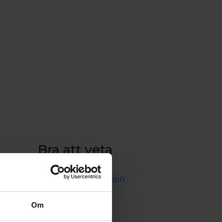
Bra att veta
Trafikinformation
Viktig reseinformation
Bokningsvillkor
Cargo
Om
Integritetspolicy