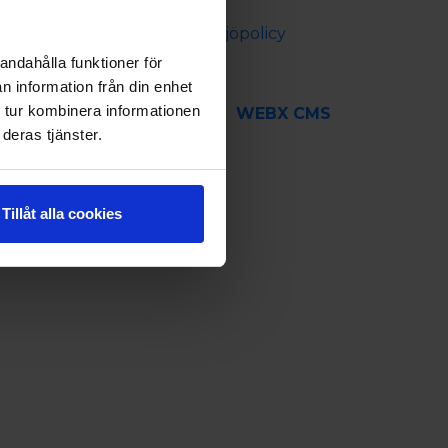
Cookie policy
Säkerhets- och miljöpolicy
andahålla funktioner för
n information från din enhet
 tur kombinera informationen
WEBX CMS
deras tjänster.
Tillåt alla cookies