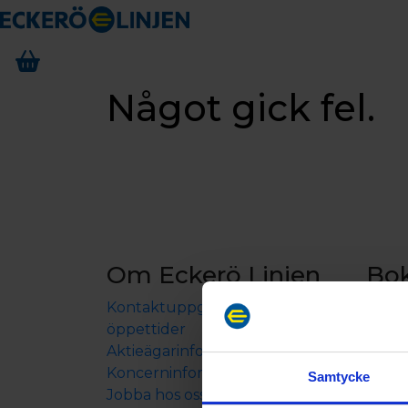
Något gick fel.
Om Eckerö Linjen
Bo
Kontaktuppgifter och
Båtre
öppettider
Boen
Aktieägarinformation
Resep
Koncerninformation
Samtycke
Jobba hos oss