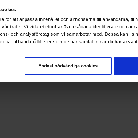
Campingbroschyr 202
4
cookies
Nyhetsbrev
e för att anpassa innehållet och annonserna till användarna, tillh
vår trafik. Vi vidarebefordrar även sådana identifierare och anna
nnons- och analysföretag som vi samarbetar med. Dessa kan i sin
eak™ Information & Reservation System.
har tillhandahållit eller som de har samlat in när du har använt 
Endast nödvändiga cookies