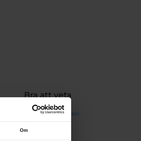
Bra att veta
Trafikinformation
Viktig reseinformation
Bokningsvillkor
Cargo
Om
Integritetspolicy