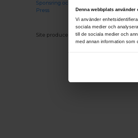
Sponsring och samarbeten
Denna webbplats använder 
Press
Vi använder enhetsidentifierar
sociala medier och analysera 
till de sociala medier och a
Site produced by
Visit Group
with
Citybr
med annan information som du 