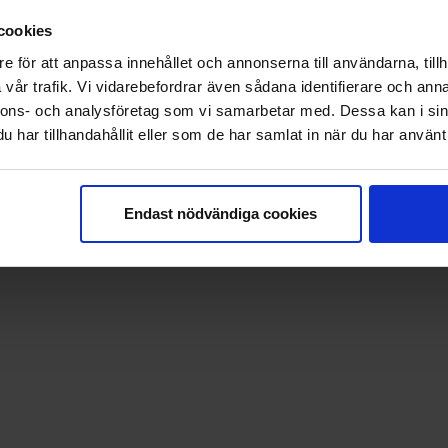
Campingbroschyr 202
4
cookies
Nyhetsbrev
e för att anpassa innehållet och annonserna till användarna, tillh
vår trafik. Vi vidarebefordrar även sådana identifierare och anna
nnons- och analysföretag som vi samarbetar med. Dessa kan i sin
eak™ Information & Reservation System.
har tillhandahållit eller som de har samlat in när du har använt 
Endast nödvändiga cookies