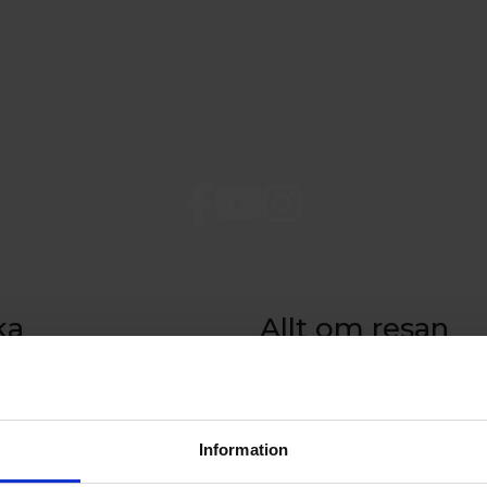
ka
Allt om resan
sa
Tidtabell och rutt
de på Åland
Prisinformation
aket till Åland
Ombord
Resebroschyr
Information
Beställ resebroschyr