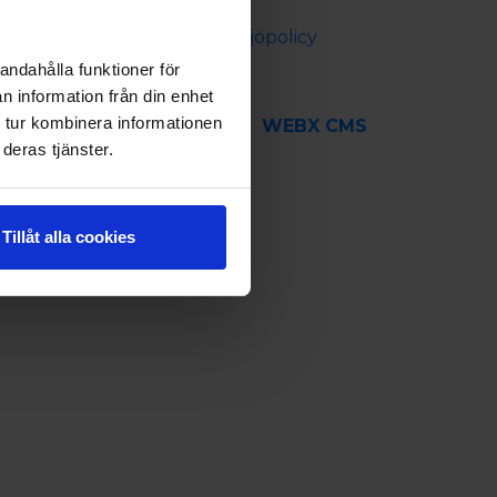
Cookie policy
Säkerhets- och miljöpolicy
andahålla funktioner för
n information från din enhet
 tur kombinera informationen
WEBX CMS
deras tjänster.
Tillåt alla cookies