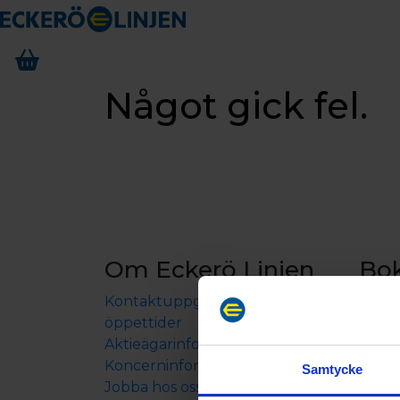
Något gick fel.
Om Eckerö Linjen
Bo
Kontaktuppgifter och
Båtre
öppettider
Boen
Aktieägarinformation
Resep
Koncerninformation
Samtycke
Jobba hos oss