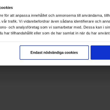
Campingbroschyr 202
4
cookies
Nyhetsbrev
e för att anpassa innehållet och annonserna till användarna, tillh
vår trafik. Vi vidarebefordrar även sådana identifierare och anna
nnons- och analysföretag som vi samarbetar med. Dessa kan i sin
eak™ Information & Reservation System.
har tillhandahållit eller som de har samlat in när du har använt 
Endast nödvändiga cookies