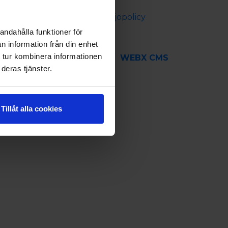
Cookie policy
Säkerhets- och miljöpolicy
andahålla funktioner för
n information från din enhet
 tur kombinera informationen
WEBX CMS
deras tjänster.
Tillåt alla cookies