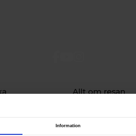
ka
Allt om resan
sa
Tidtabell och rutt
de på Åland
Prisinformation
aket till Åland
Ombord
Resebroschyr
Information
Beställ resebroschyr