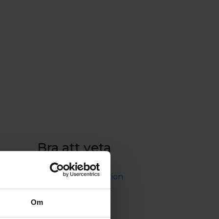
Bra att veta
Trafikinformation
Viktig reseinformation
Bokningsvillkor
Cargo
Om
Integritetspolicy