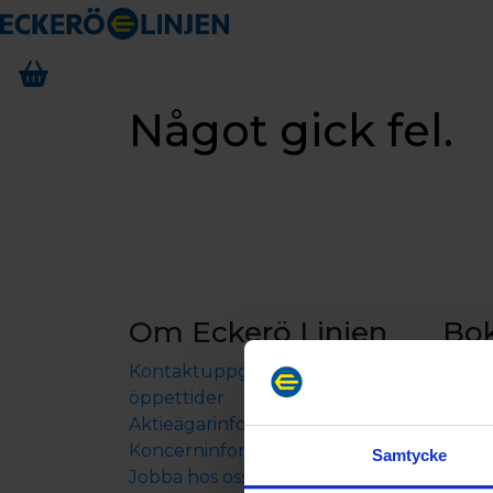
Något gick fel.
Om Eckerö Linjen
Bo
Kontaktuppgifter och
Båtre
öppettider
Boen
Aktieägarinformation
Resep
Koncerninformation
Samtycke
Jobba hos oss