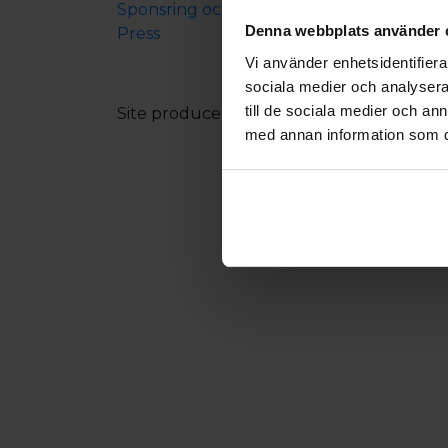
Sponsring och samarbeten
Denna webbplats använder 
Press
Vi använder enhetsidentifierar
sociala medier och analysera 
till de sociala medier och a
Site produced by
Visit Group
with
Citybr
med annan information som du 