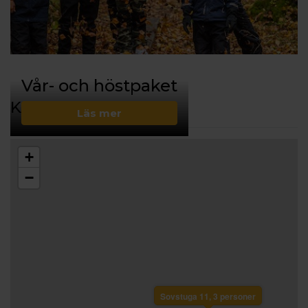
Vår- och höstpaket
KARTA
Läs mer
+
−
Sovstuga 11, 3 personer