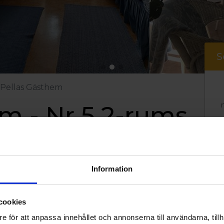
S
Pellas Gästhem
m - Nr 5 2-rums
Information
cookies
e för att anpassa innehållet och annonserna till användarna, tillh
 bäddar