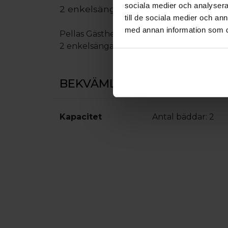
sociala medier och analysera 
2 enkelsängar + 1 bädd i soffa
till de sociala medier och a
med annan information som du 
Pellas Gästhem - 2-rumslägenhet, 3 bäd
2 enkelsängar + 1 bädd i soffa
BEKVÄMLIGHETER
Kapacitet
Antal bäddar:
2