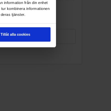
n information från din enhet
31
 tur kombinera informationen
deras tjänster.
Valbart som incheckningsdatum
Ingen incheckning
Gäster
Tillåt alla cookies
1 person