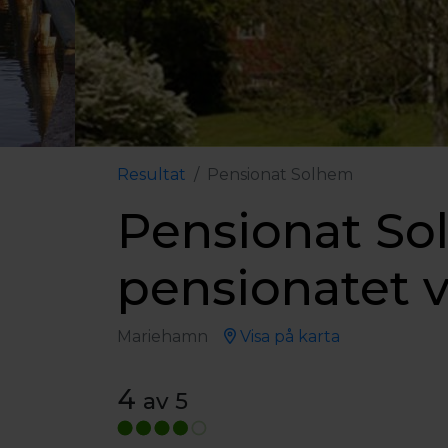
Resultat
Pensionat Solhem
Pensionat So
pensionatet v
Mariehamn
Visa på karta
4
av 5