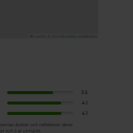
Leaflet
|
©
OpenStreetMap
contributors
3.5
4.1
4.1
ternas åsikter och reflekterar deras
gt och 5 är utmärkt.