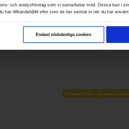
 bädden.
nnons- och analysföretag som vi samarbetar med. Dessa kan i sin
har tillhandahållit eller som de har samlat in när du har använt 
 med två bäddar och ett ”allrum” med
två personer + eventuellt 1-2 barn. Det
Endast nödvändiga cookies
ll kokplattor och ett mindre kylskåp. Det
ch en micro förutom en mindre mängd
, glas och kastrull/gryta för enklare
re lunch. Dusch och toalett. Frukost och
”.
n huvudbyggnaden (reception och matsal
sjöboden” med brygga och badplats.
(då det är andra priser som gäller för
Pensionat Solhem - pensionatet vid ha
s direkt med värdparet.
n som våra gäster kan använda.