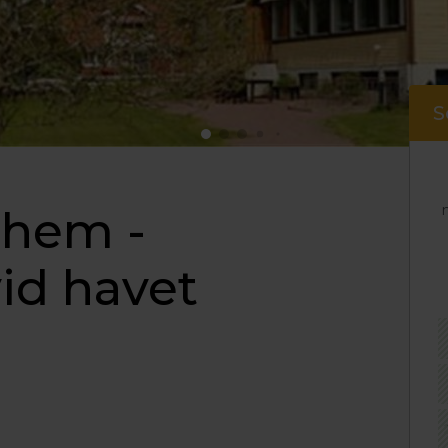
S
lhem -
id havet