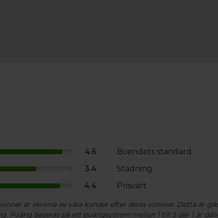
 på förhand till värdparet (tel. +358 18
dygnet runt.
ar att köra ner till de olika husen. Gratis
nns det på stora parkeringen framför vårt
4.6
Boendets standard
3.4
Städning
4.4
Prisvärt
av naturen på området finns det mycket
ioner är skrivna av våra kunder efter deras vistelse. Detta är gäs
g. Poäng baseras på ett poängsystem mellan 1 till 5 där 1 är dåli