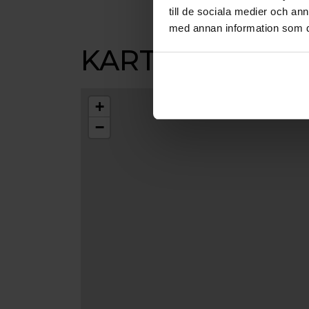
våningssäng/loftsäng med stege till övre
till de sociala medier och a
med annan information som du 
EN STUGA
KARTA
Vi har en liten stuga som har ett sovrum
en bäddsoffa. Stugan lämpar sig bäst för 
finns ”minikök” – dvs det finns tillgång ti
+
finns också en brödrost, kaffekokare o
tallrikar (flata och djupa), bestick, koppar
−
tillredning av kvällsmål alternativt lätta
sänglinne ingår i priset samt ”slutstädning
Stugan har ”sjöutsikt” och ligger mella
där frukosten serveras alla dagar) och ”
Stugan hyrs ut per dygn. Fråga efter pris 
stugan) och ledig kapacitet. Stugan boka
WIFI
Gratis trådlöst nätverk i huvudbyggnade