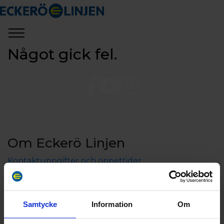
Något gick fel.
Om Eckerö Linjen
Kontaktuppgifter och öppettider
Aktieägarinformation
Koncerninformation
Jobba hos oss
Samtycke
Information
Om
Sponsring och samarbeten
Press