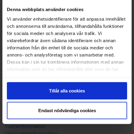
Boka
Denna webbplats använder cookies
Vi använder enhetsidentifierare för att anpassa innehållet
Båtresa
och annonserna till användarna, tillhandahålla funktioner
Boende på Åland
för sociala medier och analysera vår trafik. Vi
Resepaket till Åland
vidarebefordrar även sådana identifierare och annan
Allt om resan
information från din enhet till de sociala medier och
annons- och analysföretag som vi samarbetar med.
Tidtabell och rutt
Dessa kan i sin tur kombinera informationen med annan
Prisinformation
information som du har tillhandahållit eller som de har
Ombord
samlat in när du har använt deras tjänster.
Resebroschyr
Beställ resebroschyr
Tillåt alla cookies
Campingbroschyr 202
4
Nyhetsbrev
Endast nödvändiga cookies
Bra att veta
Trafikinformation
Viktig reseinformation