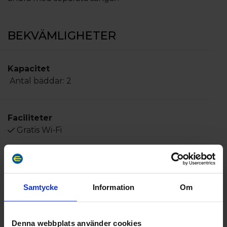
BEKVÄMLIGHETER
Kapacitet
Antal bäddar:
2
Faciliteter
Gratis Wi-Fi
Samtycke
Information
Om
Erbjudanden & paket
Visa alla paket
Denna webbplats använder cookies