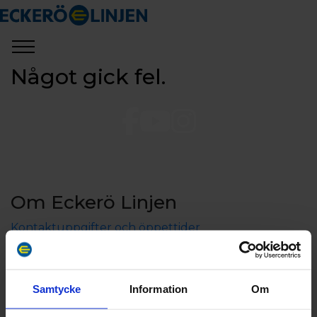
Något gick fel.
Om Eckerö Linjen
Kontaktuppgifter och öppettider
Aktieägarinformation
Koncerninformation
Jobba hos oss
Samtycke
Information
Om
Sponsring och samarbeten
Press