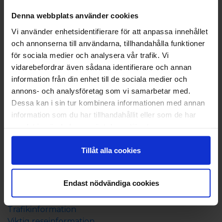
Boka
Denna webbplats använder cookies
Vi använder enhetsidentifierare för att anpassa innehållet
Båtresa
och annonserna till användarna, tillhandahålla funktioner
Boende på Åland
för sociala medier och analysera vår trafik. Vi
Resepaket till Åland
vidarebefordrar även sådana identifierare och annan
Allt om resan
information från din enhet till de sociala medier och
annons- och analysföretag som vi samarbetar med.
Tidtabell och rutt
Dessa kan i sin tur kombinera informationen med annan
Prisinformation
information som du har tillhandahållit eller som de har
Ombord
samlat in när du har använt deras tjänster.
Resebroschyr
Beställ resebroschyr
Tillåt alla cookies
Campingbroschyr 202
4
Nyhetsbrev
Endast nödvändiga cookies
Bra att veta
Trafikinformation
Viktig reseinformation