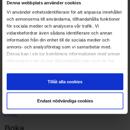
Denna webbplats använder cookies
Vi använder enhetsidentifierare för att anpassa innehållet
och annonserna till användarna, tillhandahålla funktioner
för sociala medier och analysera vår trafik. Vi
vidarebefordrar även sådana identifierare och annan
information från din enhet till de sociala medier och
annons- och analysföretag som vi samarbetar med.
Dessa kan i sin tur kombinera informationen med annan
information som du har tillhandahållit eller som de har
samlat in när du har använt deras tjänster.
Om Eckerö Linjen
Kontaktuppgifter och öppettider
Tillåt alla cookies
Aktieägarinformation
Koncerninformation
Endast nödvändiga cookies
Jobba hos oss
Sponsring och samarbeten
Press
Boka