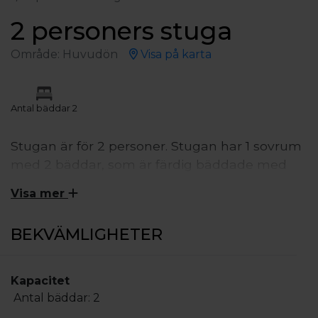
2 personers stuga
Område: Huvudön
Visa på karta
Antal bäddar 2
Stugan är för 2 personer. Stugan har 1 sovrum
med 2 bäddar, som är färdig bäddade med
sänglinne och handduk, vardagsrum med en
Visa mer
bäddsoffa, Tv, matbord med stolar. Kök med
fullständigt utrustat kök för självhushåll,
BEKVÄMLIGHETER
kyl/frys, spis, kaffekokare, vattenkokare,
microvågsugn, wc och dusch. Terrass med
utemöbler.
Kapacitet
Slutstädning ingår.
Antal bäddar:
2
Stugorna ligger nära en insjö och naturen.