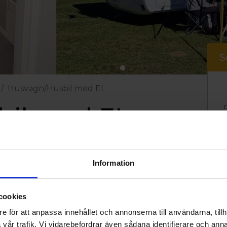
S
Husvagn/Husbil med EL
bil med EL
Information
cookies
e för att anpassa innehållet och annonserna till användarna, tillh
ättstuga, kök och invalid toalett
vår trafik. Vi vidarebefordrar även sådana identifierare och anna