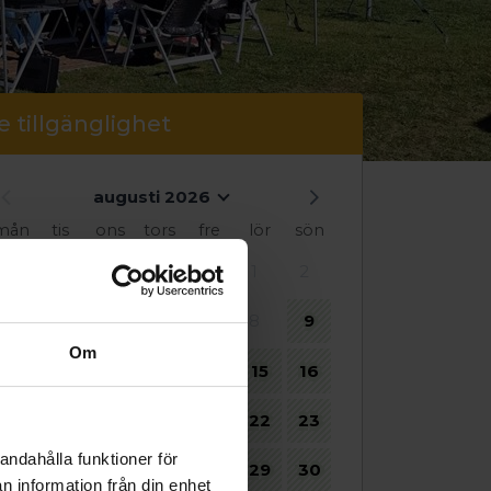
e tillgänglighet
augusti 2026
mån
tis
ons
tors
fre
lör
sön
1
2
3
4
5
6
7
8
9
Om
10
11
12
13
14
15
16
17
18
19
20
21
22
23
andahålla funktioner för
24
25
26
27
28
29
30
n information från din enhet