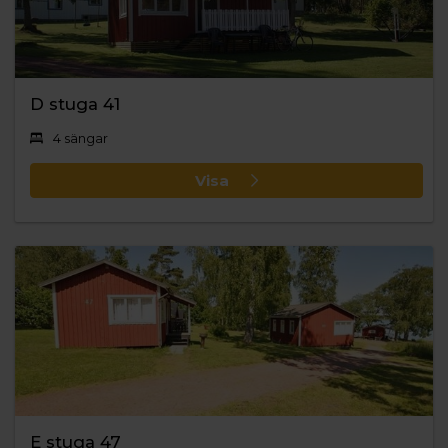
D stuga 41
4 sängar
Visa
E stuga 47