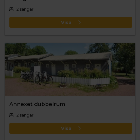
2 sängar
Visa
Annexet dubbelrum
2 sängar
Visa