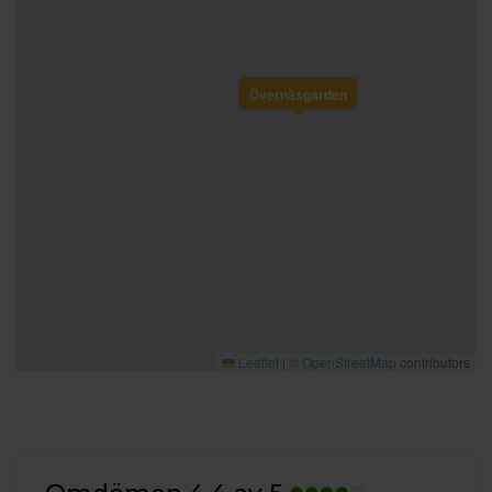
Övernäsgården
Leaflet
|
©
OpenStreetMap
contributors