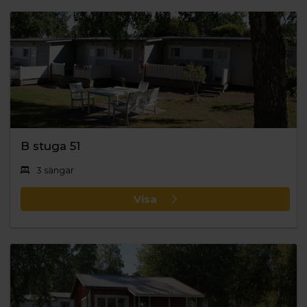
B stuga 51
3 sängar
Visa