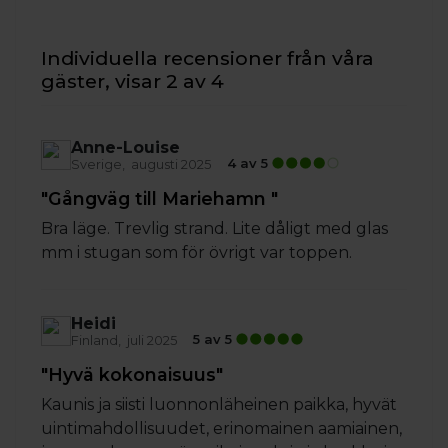
Individuella recensioner från våra
gäster, visar 2 av 4
Anne-Louise
4 av 5
Sverige
augusti 2025
"Gångväg till Mariehamn "
Bra läge. Trevlig strand. Lite dåligt med glas
mm i stugan som för övrigt var toppen.
Heidi
5 av 5
Finland
juli 2025
"Hyvä kokonaisuus"
Kaunis ja siisti luonnonläheinen paikka, hyvät
uintimahdollisuudet, erinomainen aamiainen,