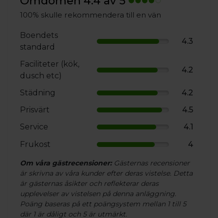
Omdömen 4.4 av 5
100% skulle rekommendera till en vän
Boendets
4.3
standard
Faciliteter (kök,
4.2
dusch etc)
Städning
4.2
Prisvärt
4.5
Service
4.1
Frukost
4
Om våra gästrecensioner:
Gästernas recensioner
är skrivna av våra kunder efter deras vistelse. Detta
är gästernas åsikter och reflekterar deras
upplevelser av vistelsen på denna anläggning.
Poäng baseras på ett poängsystem mellan 1 till 5
där 1 är dåligt och 5 är utmärkt.