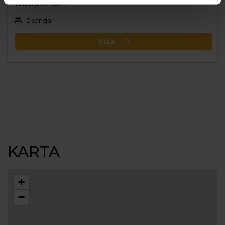
Dubbelrum
2 sängar
Visa
KARTA
+
−