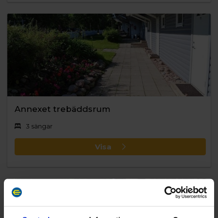
Annexet trebäddsrum
3 sängar
Visa