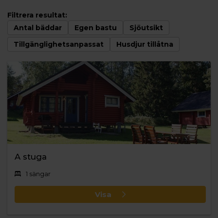
Filtrera resultat:
Antal bäddar
Egen bastu
Sjöutsikt
Tillgänglighetsanpassat
Husdjur tillåtna
A stuga
1 sängar
Visa