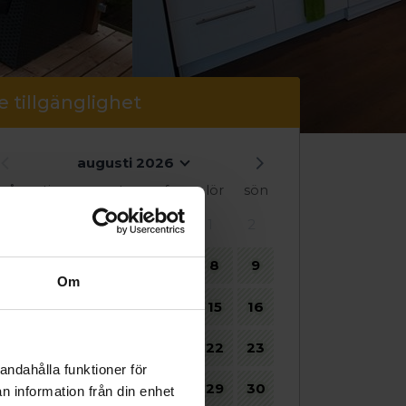
e tillgänglighet
augusti 2026
mån
tis
ons
tors
fre
lör
sön
1
2
3
4
5
6
7
8
9
Om
10
11
12
13
14
15
16
17
18
19
20
21
22
23
andahålla funktioner för
24
25
26
27
28
29
30
n information från din enhet