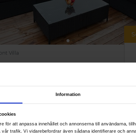
S
nt Villa
ont Villa
Information
cookies
inö stugbys största och mest
 en höjd och från den stora altanen
e för att anpassa innehållet och annonserna till användarna, tillh
vår trafik. Vi vidarebefordrar även sådana identifierare och anna