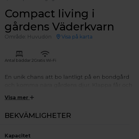
Compact living i
gårdens Väderkvarn
Område: Huvudön
Visa på karta
Antal bäddar 2
Gratis Wi-Fi
En unik chans att bo lantligt på en bondgård
och komma nära gårdens djur. Klappa får och
lamm, se kor och kalvar på bete eller mata
Visa mer
våra höns och kaniner med maskrosor.
Frukost och sänglinne ingår. Orangeri, utekök
BEKVÄMLIGHETER
och grillplats delas med andra
glampinggäster. Det finns 2 delade
toalett/dusch. Bastu kan hyras. 12 km från
Kapacitet