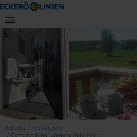
Resultat
Mickels gård
Compact living i gårdens Väderkvarn