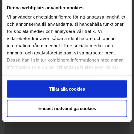
tandemcykel och uppleva Ålands vackra natur.
Denna webbplats använder cookies
Vi använder enhetsidentifierare för att anpassa innehållet
+
Boendet är lika unikt som gården själv! Välj mellan
och annonserna till användarna, tillhandahålla funktioner
ett mysigt glampingtält eller en natt i gårdens
−
för sociala medier och analysera vår trafik. Vi
väderkvarn – en upplevelse utöver det vanliga. För
vidarebefordrar även sådana identifierare och annan
kyliga kvällar finns vårt orangeri, där du kan slå dig
information från din enhet till de sociala medier och
ner och njuta av stämningen bland grönskande
annons- och analysföretag som vi samarbetar med.
växter. En vistelse på vår bondgård är en chans att
Dessa kan i sin tur kombinera informationen med annan
koppla av, njuta av naturen och uppleva djurlivet
information som du har tillhandahållit eller som de har
på nära håll. Välkommen till en minnesvärd
samlat in när du har använt deras tjänster.
gårdsupplevelse!
Compact living i gårdens Väderkvarn
Tillåt alla cookies
Full återbetalning fram tills 7 dagar före ankomst.
Endast nödvändiga cookies