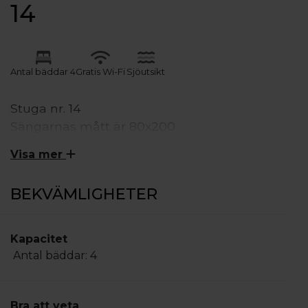
14
Antal bäddar 4
Gratis Wi-Fi
Sjöutsikt
Stuga nr. 14
Sängarnas mått är 80x200
På terrassen finns utemöbler och en klotgrill.
Visa mer
Det är inte tillåtet att grilla på terrassen.
BEKVÄMLIGHETER
Stugan lämpar sig för 4 + 1 personer. Den är 33 m²
med rum, kokvrå, 2 sovrum, dusch och WC.
Kapacitet
Köksutrustning: Elspis, mikro, kyl med frysfack,
Antal bäddar:
4
kaffebryggare, vattenkokare, brödrost samt kärl för
antal pers. i stugan.
Övrigt: Elvärme. 14 m² med utemöbler, klotgrill,
Bra att veta