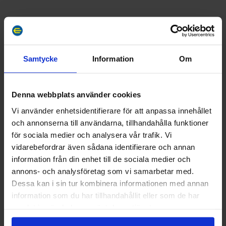
Kontakta stugvärden i god tid för att komma
överens om ankomsttid och nyckelöverlämning.
Stugbyn har ingen reception.
Telefonnummer: +358 40-5105782
Samtycke
Information
Om
Denna webbplats använder cookies
Vi använder enhetsidentifierare för att anpassa innehållet
och annonserna till användarna, tillhandahålla funktioner
för sociala medier och analysera vår trafik. Vi
vidarebefordrar även sådana identifierare och annan
information från din enhet till de sociala medier och
annons- och analysföretag som vi samarbetar med.
Dessa kan i sin tur kombinera informationen med annan
information som du har tillhandahållit eller som de har
samlat in när du har använt deras tjänster.
Fiske kat. 2 2026