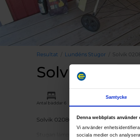
Resultat
Lundéns Stugor
Solvik 020
Solvik 02086
Samtycke
Antal bäddar 6
Denna webbplats använder 
Solvik 020868
Vi använder enhetsidentifierar
Stugan lämpar sig för 6 personer. Den är 
sociala medier och analysera 