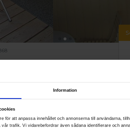
S
868
8
Information
cookies
e för att anpassa innehållet och annonserna till användarna, tillh
86 m2 med 2 våningar. I stugan finns 2
vår trafik. Vi vidarebefordrar även sådana identifierare och anna