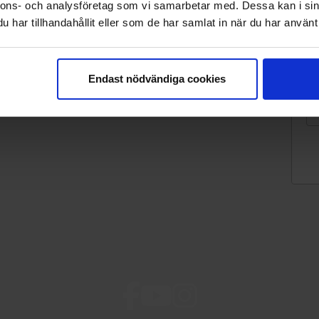
an innehåller dusch, WC och egen
nnons- och analysföretag som vi samarbetar med. Dessa kan i sin
har tillhandahållit eller som de har samlat in när du har använt 
l, frys, kaffebryggare, vattenkokare och
 radio, tv, barnsäng, utemöbler, grill.
Endast nödvändiga cookies
tstädning.
ehamn 40 km, affär 23 km, granne 30 m,
st kl.12.00.
.00.