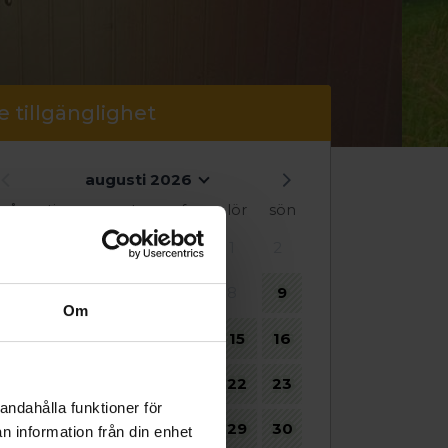
e tillgänglighet
augusti 2026
mån
tis
ons
tors
fre
lör
sön
1
2
3
4
5
6
7
8
9
Om
10
11
12
13
14
15
16
17
18
19
20
21
22
23
andahålla funktioner för
24
25
26
27
28
29
30
n information från din enhet