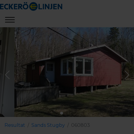
Resultat
Sands Stugby
060803