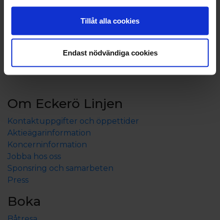
Tillåt alla cookies
Endast nödvändiga cookies
Om Eckerö Linjen
Kontaktuppgifter och öppettider
Aktieägarinformation
Koncerninformation
Jobba hos oss
Sponsring och samarbeten
Press
Boka
Båtresa