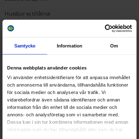
Husdjur ej tillåtna!
Incheckning fr. kl. 15.00, utcheckning senast
kl.12.00.
Vid bokad slutstädning, utcheckning kl. 11.00.
Samtycke
Information
Om
BEKVÄMLIGHETER
Denna webbplats använder cookies
Vi använder enhetsidentifierare för att anpassa innehållet
och annonserna till användarna, tillhandahålla funktioner
Kapacitet
för sociala medier och analysera vår trafik. Vi
Antal bäddar:
3
vidarebefordrar även sådana identifierare och annan
information från din enhet till de sociala medier och
annons- och analysföretag som vi samarbetar med.
Dessa kan i sin tur kombinera informationen med annan
information som du har tillhandahållit eller som de har
samlat in när du har använt deras tjänster.