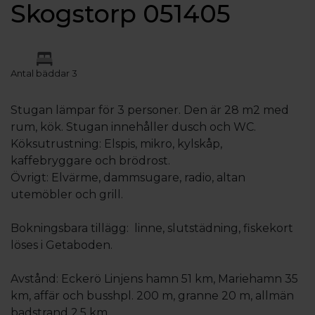
Skogstorp 051405
Antal bäddar 3
Stugan lämpar för 3 personer. Den är 28 m2 med
rum, kök. Stugan innehåller dusch och WC.
Köksutrustning: Elspis, mikro, kylskåp,
kaffebryggare och brödrost.
Övrigt: Elvärme, dammsugare, radio, altan
utemöbler och grill.
Bokningsbara tillägg: linne, slutstädning, fiskekort
löses i Getaboden.
Avstånd: Eckerö Linjens hamn 51 km, Mariehamn 35
km, affär och busshpl. 200 m, granne 20 m, allmän
badstrand 2,5 km.