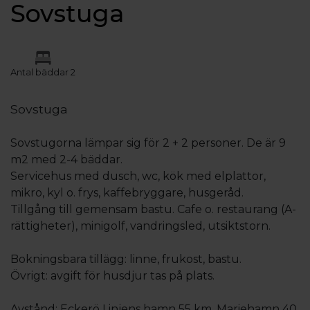
Sovstuga
Antal bäddar 2
Sovstuga
Sovstugorna lämpar sig för 2 + 2 personer. De är 9
m2 med 2-4 bäddar.
Servicehus med dusch, wc, kök med elplattor,
mikro, kyl o. frys, kaffebryggare, husgeråd.
Tillgång till gemensam bastu. Cafe o. restaurang (A-
rättigheter), minigolf, vandringsled, utsiktstorn.
Bokningsbara tillägg: linne, frukost, bastu.
Övrigt: avgift för husdjur tas på plats.
Avstånd: Eckerö Linjens hamn 55 km, Mariehamn 40