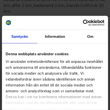
km, affär 2 km, badstrand 3 km, Ålands Golfclub 30
km.
Incheckning fr. kl. 15.00, utcheckning senast
kl.12.00.
Vid bokad slutstädning, utcheckning kl. 11.00.
Samtycke
Information
Om
BEKVÄMLIGHETER
Denna webbplats använder cookies
Vi använder enhetsidentifierare för att anpassa innehållet
och annonserna till användarna, tillhandahålla funktioner
Kapacitet
för sociala medier och analysera vår trafik. Vi
Antal bäddar:
2
vidarebefordrar även sådana identifierare och annan
information från din enhet till de sociala medier och
annons- och analysföretag som vi samarbetar med.
Dessa kan i sin tur kombinera informationen med annan
information som du har tillhandahållit eller som de har
samlat in när du har använt deras tjänster.