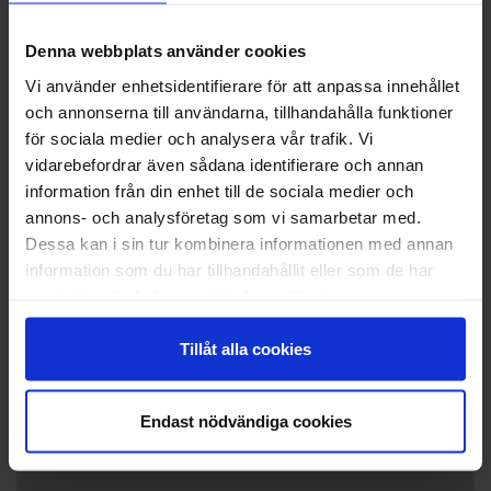
Vägbeskrivning
Denna webbplats använder cookies
Bomarsunds besökscentrum, Bomarsund, Sund, tel
Vi använder enhetsidentifierare för att anpassa innehållet
+358 457 3500596
och annonserna till användarna, tillhandahålla funktioner
för sociala medier och analysera vår trafik. Vi
vidarebefordrar även sådana identifierare och annan
information från din enhet till de sociala medier och
+
annons- och analysföretag som vi samarbetar med.
−
Dessa kan i sin tur kombinera informationen med annan
information som du har tillhandahållit eller som de har
samlat in när du har använt deras tjänster.
Tillåt alla cookies
Endast nödvändiga cookies