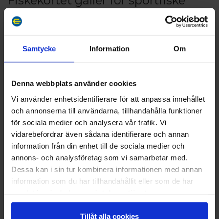
Fiskekortet gäller för sportfiske
med kastspö, pilke eller mete inom
det angivna området.
Samtycke
Information
Om
När du sportfiskar på Åland är tillämpande av Catch
and Release en rekommendation. Grundregeln är
att du inte ska ta hem fler fiskar än du tänker äta.
Denna webbplats använder cookies
Om fisken inte uppnår minimåtten är du dessutom
Vi använder enhetsidentifierare för att anpassa innehållet
skyldig att släppa den tillbaka i havet. Ibland kan
och annonserna till användarna, tillhandahålla funktioner
draget sitta tokigt och allvarligt skada fisken. Då ska
för sociala medier och analysera vår trafik. Vi
du avliva den så snart som möjligt.
vidarebefordrar även sådana identifierare och annan
Read more
information från din enhet till de sociala medier och
Allmänna regler för sportfiske på Åland
Se priser/köp
annons- och analysföretag som vi samarbetar med.
• Undvik att slita på natur och miljö.
Dessa kan i sin tur kombinera informationen med annan
• Skaffa dig kännedom om gällande bestämmelser
information som du har tillhandahållit eller som de har
om fredningstider, fredningsområden, minimimått
samlat in när du har använt deras tjänster.
samt ömtålig natur. Respektera dessa.
• Fiska aldrig utan tillstånd och fiskekort.
Tillåt alla cookies